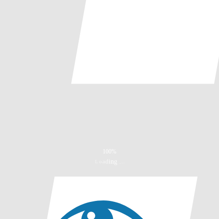
100%
g
n
.
i
.
d
.
a
o
L