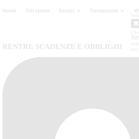
Home
Chi siamo
Servizi
Formazione
W
Sea
RICHIEDI PREVENTIVO
Clo
Sea
this
sea
RENTRI: SCADENZE E OBBLIGHI
box