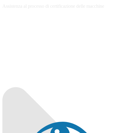
Assistenza al processo di certificazione delle macchine
100%
d
i
a
n
o
g
L
.
.
.